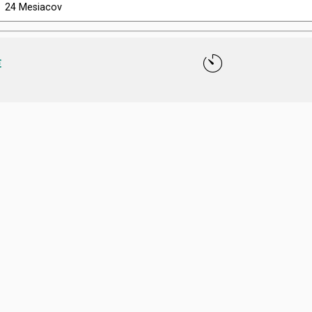
x
24 Mesiacov
€