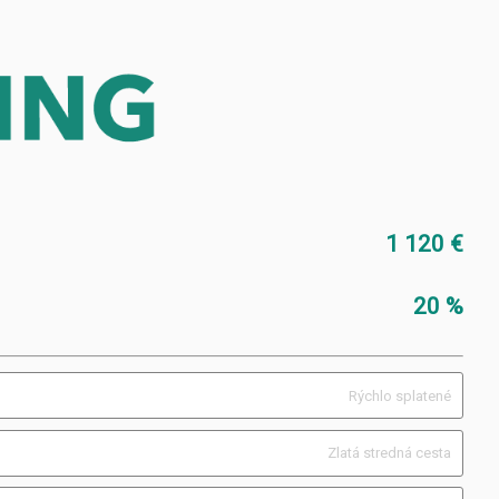
1 120 €
20 %
Rýchlo splatené
Zlatá stredná cesta