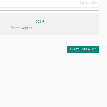
Najlacnejšie
224 €
Platba vopred
DOPYT SPLÁTKY