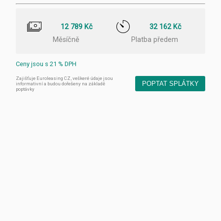
12 789 Kč
32 162 Kč
Měsíčně
Platba předem
Ceny jsou s 21 % DPH
Zajišťuje Euroleasing CZ, veškeré údaje jsou
POPTAT SPLÁTKY
informativní a budou dořešeny na základě
poptávky