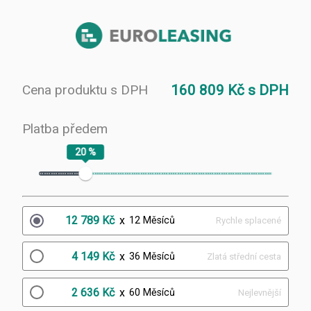
Cena produktu s DPH
160 809 Kč s DPH
Platba předem
20 %
12 789 Kč
x
12 Měsíců
Rychle splacené
4 149 Kč
x
36 Měsíců
Zlatá střední cesta
2 636 Kč
x
60 Měsíců
Nejlevnější