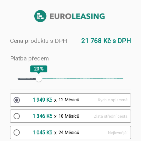
Cena produktu s DPH
21 768 Kč s DPH
Platba předem
20 %
1 949 Kč
x
12 Měsíců
Rychle splacené
1 346 Kč
x
18 Měsíců
Zlatá střední cesta
1 045 Kč
x
24 Měsíců
Nejlevnější