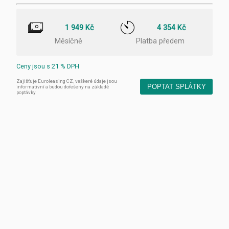
1 949 Kč
4 354 Kč
Měsíčně
Platba předem
Ceny jsou s 21 % DPH
Zajišťuje Euroleasing CZ, veškeré údaje jsou
POPTAT SPLÁTKY
informativní a budou dořešeny na základě
poptávky