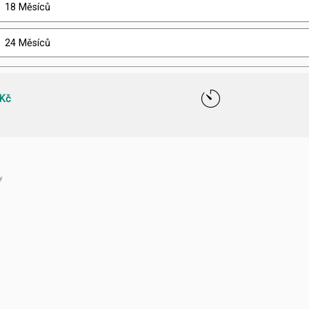
x
18 Měsíců
x
24 Měsíců
 Kč
y