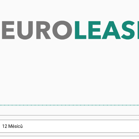
x
12 Měsíců