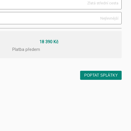
Zlatá střední cesta
Nejlevnější
18 390 Kč
Platba předem
POPTAT SPLÁTKY