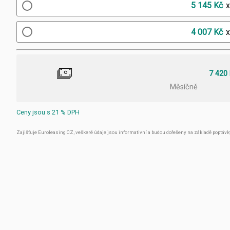
5 145 Kč
4 007 Kč
7 420
Měsíčně
Ceny jsou s 21 % DPH
Zajišťuje Euroleasing CZ, veškeré údaje jsou informativní a budou dořešeny na základě poptávk